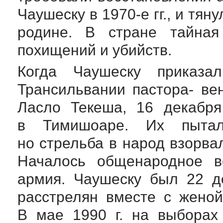
Чаушеску в
1970-е
гг., и тян
родине. В стране тайная
похищений и убийств.
Когда Чаушеску приказа
Трансильвании пастора- ве
Ласло Текеша, 16 декабря
в Тимишоаре. Их пытал
но стрельба в народ взорва
Началось общенародное во
армия. Чаушеску был 22 д
расстрелян вместе с женой
В мае 1990 г. на выборах