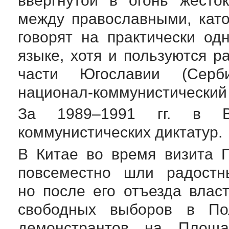
ввергнутой в огонь жесто
между православными, кат
говорят на практически о
языке, хотя и пользуются р
части Югославии (Серб
национал-коммунистический
За
1989–1991 гг.
в Вос
коммунистических диктатур.
В Китае во время визита Г
повсеместно шли радостн
но после его отъезда влас
свободных выборов в По
демонстрантов на Площа