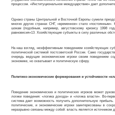
процессом. «Институциональное междуцарствие» дает дополните
Однако страны Центральной и Восточной Европы сумели преодол
многих других странах СНГ, «временное» стало «постоянным».
шокам (подобным, например, августовскому кризису 1998 го
равновесия»13. Хозяйствующие субъекты в силу различных обс
На наш взгляд, неэффективным поведением хозяйствующих субъ
политической системой постсоветской России. Само государст
очередь ведущие экономические игроки своим поведением со
экономике, но охватывает и политическую сферу.
Политико-экономические формирования и устойчивости «кл
Поведение экономических и политических игроков может руков
логики поведения: «логика дохода» и «логика власти». Во-пе
система дает возможность получить дополнительную прибыль. 
политические, и экономические игроки заинтересованы в сох
неразрывно связаны между собой: власть является источником до