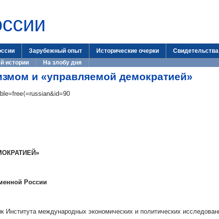
оссии
оссии
Зарубежный опыт
Исторические очерки
Свидетельства
й истории
На злобу дня
измом и «управляемой демократией»
able=free⟨=russian&id=90
МОКРАТИЕЙ»
еменной России
к Института международных экономических и политических исследован