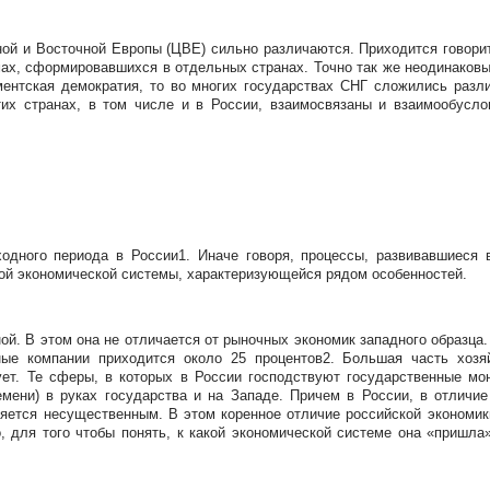
ной и Восточной Европы (ЦВЕ) сильно различаются. Приходится говори
мах, сформировавшихся в отдельных странах. Точно так же неодинаков
ентская демократия, то во многих государствах СНГ сложились раз
их странах, в том числе и в России, взаимосвязаны и взаимообусло
одного периода в России1. Иначе говоря, процессы, развивавшиеся 
вой экономической системы, характеризующейся рядом особенностей.
ой. В этом она не отличается от рыночных экономик западного образца
ные компании приходится около 25 процентов2. Большая часть хозя
ует. Те сферы, в которых в России господствуют государственные мон
емени) в руках государства и на Западе. Причем в России, в отличи
яется несущественным. В этом коренное отличие российской экономик
, для того чтобы понять, к какой экономической системе она «пришл