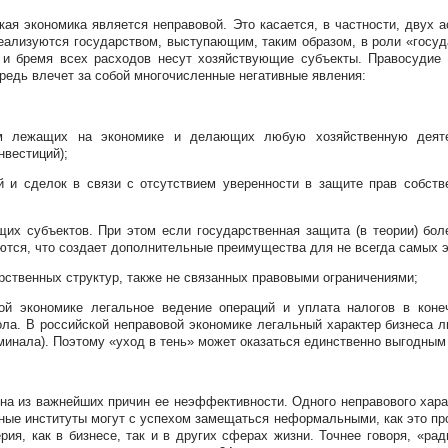
кая экономика является неправовой. Это касается, в частности, двух 
еализуются государством, выступающим, таким образом, в роли «госуда
, и бремя всех расходов несут хозяйствующие субъекты. Правосудие 
едь влечет за собой многочисленные негативные явления:
 лежащих на экономике и делающих любую хозяйственную деятел
нвестиций);
и сделок в связи с отсутствием уверенности в защите прав собстве
их субъектов. При этом если государственная защита (в теории) боле
аются, что создает дополнительные преимущества для не всегда самых
ственных структур, также не связанных правовыми ограничениями;
ой экономике легальное ведение операций и уплата налогов в коне
вола. В российской неправовой экономике легальный характер бизнеса 
риминала). Поэтому «уход в тень» может оказаться единственно выгодным
дна из важнейших причин ее неэффективности. Одного неправового хара
ные институты могут с успехом замещаться неформальными, как это про
ия, как в бизнесе, так и в других сферах жизни. Точнее говоря, «ра