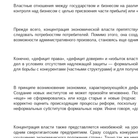
Властные отношения между государством и бизнесом на различ
контроля над бизнесом с целью присвоения части прибыли) или «
Прежде всего, концентрация экономической власти препятств
следовать потребностям потребителей. Помимо этого, она соз
возможности административного произвола, становясь еще одни
Конечно, «дефицит права», «дефицит доверия» и «избыток власт
дел в условиях отсутствия надлежащей защиты — формальной и
для борьбы с конкурентами (частными структурами) и для получе
В принципе возникновение экономики, характеризующейся деф
Создание новых институтов не может произойти мгновенно. По
«еще» не сформировались или когда старые и новые (подчас 
корректно оценить происходящие процессы реформ, поскольку
неформальных субститутов формальных норм. Иначе говоря, «д
Концентрация власти также представляется неизбежной: на уро
одним сверхгигантским предприятием. Сразу создать конкуре
ухудшению экономического положения страны. Точно так же неи