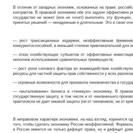
В отличие от западных экономик, основанных на праве, российс
контрактов. В правовой экономике обе эти задачи эффективно р
государство не может (или не хочет) выполнять эту функцию
принятых решений — ненадежным и длительным. Это в свою очер
— рост трансакционных издержек, неэффективным бременем
конкурентоспособной, в меньшей степени привлекательной для и
— отказ хозяйствующих субъектов от эффективных инвестиций 
неполное использование сравнительных преимуществ;
— рост роли силового фактора во взаимодействии хозяйствующ
ресурсы для частной защиты прав собственности у всех различ
— огромные возможности для произвола чиновничества и государ
— «выталкивание» бизнеса в «теневую» экономику. В правов
государственную защиту, в том числе и от чиновничьего произ
практически не дает никакой защиты (ни от чиновников, ни от к
В неправовом характере экономики, на наш взгляд, коренится о
того, чтобы сделать экономику России неэффективной. Формаль
в России имеется не только дефицит права, но и дефицит довер