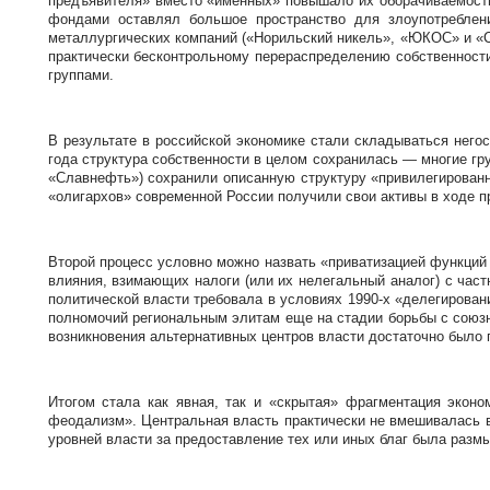
предъявителя» вместо «именных» повышало их оборачиваемость
фондами оставлял большое пространство для злоупотреблен
металлургических компаний («Норильский никель», «ЮКОС» и «С
практически бесконтрольному перераспределению собственности
группами.
В результате в российской экономике стали складываться нег
года структура собственности в целом сохранилась — многие 
«Славнефть») сохранили описанную структуру «привилегированн
«олигархов» современной России получили свои активы в ходе п
Второй процесс условно можно назвать «приватизацией функций
влияния, взимающих налоги (или их нелегальный аналог) с час
политической власти требовала в условиях 1990-х «делегирова
полномочий региональным элитам еще на стадии борьбы с союз
возникновения альтернативных центров власти достаточно было 
Итогом стала как явная, так и «скрытая» фрагментация экон
феодализм». Центральная власть практически не вмешивалась в
уровней власти за предоставление тех или иных благ была размы