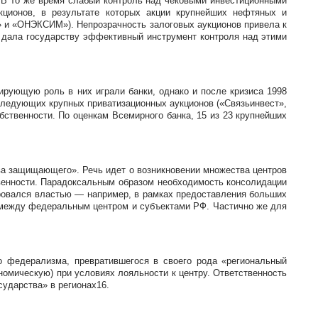
 В то же время слабый контроль над чековыми инвестиционными
ционов, в результате которых акции крупнейших нефтяных и
 и ­«ОНЭКСИМ»). Непрозрачность залоговых аукционов привела к
я дала государству эффективный инструмент контроля над этими
рующую роль в них играли банки, однако и после кризиса 1998
ледующих крупных приватизационных аукционов («Связьинвест»,
ственности. По оценкам Всемирного банка, 15 из 23 крупнейших
ва защищающего». Речь идет о возникновении множества центров
твенности. Парадоксальным образом необходимость консолидации
ировался властью — например, в рамках предоставления больших
 между федеральным центром и субъектами РФ. Частично же для
о федерализма, превратившегося в своего рода «региональный
омическую) при условиях лояльности к центру. Ответственность
сударства» в регионах16.