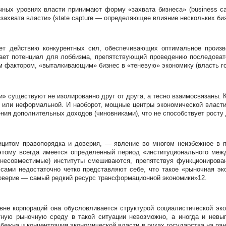
ных уровнях власти принимают форму «захвата бизнеса» (business cap
захвата власти» (state capture — определяющее влияние нескольких биз
ует действию конкурентных сил, обеспечивающих оптимальное произв
дает потенциал для лоббизма, препятствующий проведению последовате
м фактором, «выталкивающим» бизнес в «теневую» экономику (власть го
и» существуют не изолированно друг от друга, а тесно взаимосвязаны.
ли неформальной. И наоборот, мощные центры экономической власти 
ния дополнительных доходов (чиновниками), что не способствует росту 
ицитом правопорядка и доверия, — явление во многом неизбежное в п
этому всегда имеется определенный период «институционального межд
несовместимые) институты смешиваются, препятствуя функционирова
 сами недостаточно четко представляют себе, что такое «рыночная э
оверие — самый редкий ресурс трансформационной экономики»12.
вне корпораций она обусловливается структурой социалистической эк
нтную рыночную среду в такой ситуации невозможно, а иногда и невы
збежна и концентрация экономической власти в руках государства на р