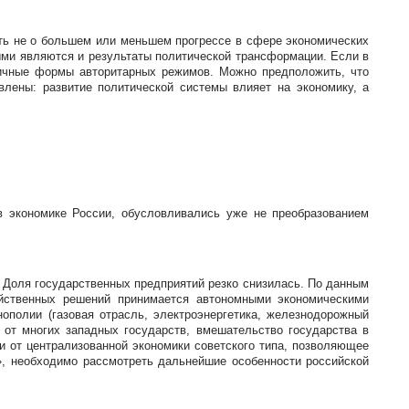
ть не о большем или меньшем прогрессе в сфере экономических
ыми являются и результаты политической трансформации. Если в
личные формы авторитарных режимов. Можно предположить, что
влены: развитие политической системы влияет на экономику, а
в экономике России, обусловливались уже не преобразованием
. Доля государственных предприятий резко снизилась. По данным
йственных решений принимается автономными экономическими
ополии (газовая отрасль, электроэнергетика, железнодорожный
е от многих западных государств, вмешательство государства в
и от централизованной экономики советского типа, позволяющее
а», необходимо рассмотреть дальнейшие особенности российской