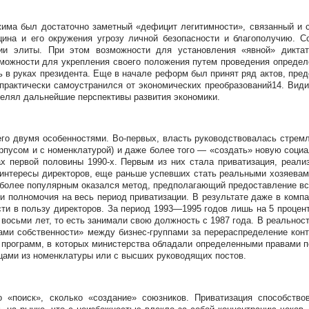
жима был достаточно заметный «дефицит легитимности», связанный и с
ина и его окружения угрозу личной безопасности и благополучию. С
ции элиты. При этом возможности для установления «явной» дикта
можности для укрепления своего положения путем проведения определе
сь в руках президента. Еще в начале реформ был принят ряд актов, пр
рактически самоустранился от экономических преобразований14. Видим
делял дальнейшие перспективы развития экономики.
о двумя особенностями. Во-первых, власть руководствовалась стремл
рпусом и с номенклатурой) и даже более того — «создать» новую соци
х первой половины 1990-х. Первым из них стала приватизация, реали
 интересы директоров, еще раньше успевших стать реальными хозяева
иболее популярным оказался метод, предполагающий предоставление все
вои полномочия на весь период приватизации. В результате даже в ком
ти в пользу директоров. За период 1993—1995 годов лишь на 5 процент
восьми лет, то есть занимали свою должность с 1987 года. В реально
тами собственности» между бизнес-группами за перераспределение кон
 программ, в которых министерства обладали определенными правами п
цами из номенклатуры или с высших руководящих постов.
 «поиск», сколько «создание» союзников. Приватизация способство