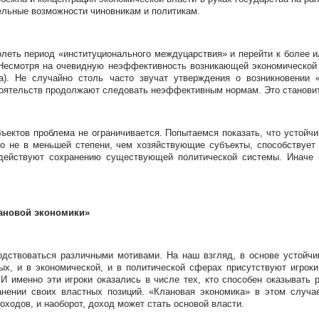
льные возможности чиновникам и политикам.
еть период «институционального междуцарствия» и перейти к более ил
 Несмотря на очевидную неэффективность возникающей экономической
да). Не случайно столь часто звучат утверждения о возникновении 
тоятельств продолжают следовать неэффективным нормам. Это становит
ектов проблема не ограничивается. Попытаемся показать, что устойч
во не в меньшей степени, чем хозяйствующие субъекты, способствует
действуют сохранению существующей политической системы. Иначе г
ановой экономики»
одствоваться различными мотивами. На наш взгляд, в основе устойч
рвых, и в экономической, и в политической сферах присутствуют игро
И именно эти игроки оказались в числе тех, кто способен оказывать 
ранении своих властных позиций. «Клановая экономика» в этом случа
ходов, и наоборот, доход может стать основой власти.