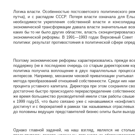
Логика власти. Особенностью постсоветского политического ре
путча), и с распадом СССР. Потеря власти означала для Ельц
необходимости укрепления собственной власти и консолида
экономической трансформации давала власти значительные воз
каких бы то ни было других областях, власть сконцентрировала
экономической реформы. В 1991—1993 годах Верховный Совет п
политики: результат противостояния в политической сфере опре
Поэтому экономические реформы характеризовались прежде всег
поддержку (не в последнюю очередь со старым директорским ко
политика получила воплощение в двух параллельных процесса
интересов. Например, механизм чековой приватизации учитывал
метода преобразований отношений собственности. Среди них на
процента уставного капитала. Директора при этом сохраняли с
достаточно быстро происходило перераспределение собственнос
же время большинство руководителей имели стаж работы свыше 
к 1999 году15, что было связано уже с начавшимися «конфлик
достигнут и с бюрократией в рамках так называемых отраслевых
до половины ведущих представителей бизнес-элиты были выход
Однако главной задачей, на наш взгляд, являлся не столько