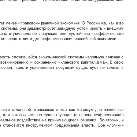
и менее «правовой» рыночной экономике. В России же, как и во
 системы, она демонстрирует завидную устойчивость к внешним
«институциональной ловушки» или «устойчиво неэффективного
ся препятствием для реформирования российской экономики.
ивость сложившейся экономической системы напрямую связана с
 возникновению и сохранению «кланового капитализма». В свою
оворя, «институциональная ловушка» существует не только в
ивости «клановой экономики» лежат как минимум две различные
ки, для которых именно существующая (в целом неэффективная)
реальное воздействие на принимающиеся решения. Во-вторых, и
е становится инструментом поддержания власти. Обе «логики»