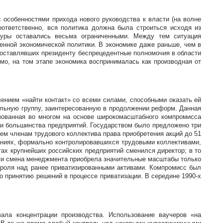
 особенностями прихода нового руководства к власти (на волне
оответственно, вся политика должна была строиться исходя из
туры оставались весьма ограниченными. Между тем ситуация
нной экономической политики. В экономике даже раньше, чем в
едоставлявших президенту беспрецедентные полномочия в области
о, на том этапе экономика воспринималась как производная от
ением «найти контакт» со всеми силами, способными оказать ей
альную группу, заинтересованную в продолжении реформ. Данная
зованная во многом на основе широкомасштабного компромисса
ми большинства предприятий. Государством было предложено три
м членам трудового коллектива права приобретения акций до 51
паниях, формально контролировавшихся трудовыми коллективами,
ах крупнейших российских предприятий сменился директор; в то
сти смена менеджмента приобрела значительные масштабы только
троля над ранее приватизированными активами. Компромисс был
о принятию решений в процессе приватизации. В середине 1990-х
вала концентрации производства. Использование ваучеров «на