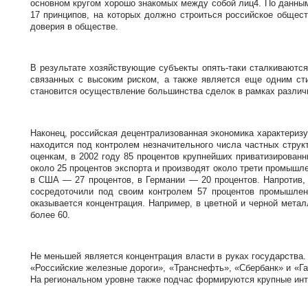
основном кругом хорошо знакомых между собой лиц4. По данным 
17 принципов, на которых должно строиться российское общест
доверия в обществе.
В результате хозяйствующие субъекты опять-таки сталкиваются
связанных с высоким риском, а также является еще одним ст
становится осуществление большинства сделок в рамках различн
Наконец, российская децентрализованная экономика характериз
находится под контролем незначительного числа частных структ
оценкам, в 2002 году 85 процентов крупнейших приватизирова
около 25 процентов экспорта и производят около трети промышл
в США — 27 процентов, в Германии — 20 процентов. Напротив,
сосредоточили под своим контролем 57 процентов промышленн
оказывается концентрация. Например, в цветной и черной мет
более 60.
Не меньшей является концентрация власти в руках государства
«Российские железные дороги», «Транснефть», «Сбербанк» и «Га
На региональном уровне также подчас формируются крупные инт