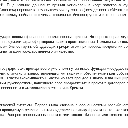
 на рынке, что с неизбежностью влекло за собой концентрацию чеков.
ий. Еще больше данная тенденция усилилась в ходе залоговых аук
иданко») перешли к небольшому числу банков (прежде всего «Менатеп»
 в пользу небольшого числа «лояльных бизнес-групп» и в то же врем
осударственные финансово-промышленные группы. На первых порах лиди
группы сумели «трансформироваться» в промышленные. Большинство пос
ых» бизнес-групп, обладающих приоритетом при перераспределении соб
риватизации государственного имущества.
 государства», прежде всего уже упомянутой выше функции «государст
тных структур и предоставляющих им защиту и обеспечение прав собс
ния» власти экономической. Частично этот процесс в явном виде иници
ным руководством, нашедшего свое продолжение в практике договоров
пассивности и «молчаливого согласия» Кремля.
омической системы. Первая была связана с особенностями российског
 проводимую региональными лидерами политику (причем не только экон
та. Распространенным явлением стали «за­хват бизнеса» или «захват го