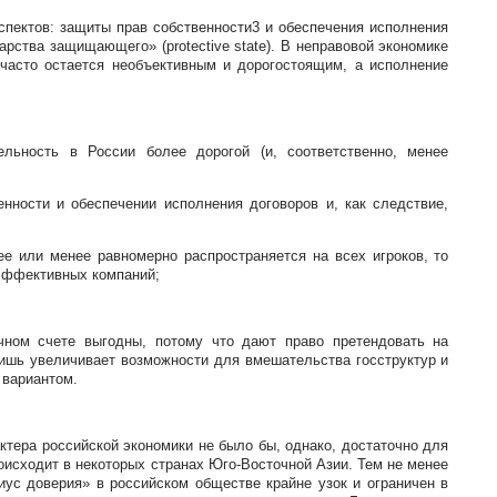
аспектов: защиты прав собственности3 и обеспечения исполнения
рства защищающего» (protective state). В неправовой экономике
часто остается необъективным и дорогостоящим, а исполнение
ьность в России более дорогой (и, соответственно, менее
нности и обеспечении исполнения договоров и, как следствие,
е или менее равномерно распространяется на всех игроков, то
 эффективных компаний;
чном счете выгодны, потому что дают право претендовать на
лишь увеличивает возможности для вмешательства госструктур и
 вариантом.
ктера российской экономики не было бы, однако, достаточно для
исходит в некоторых странах Юго-Восточной Азии. Тем не менее
диус доверия» в российском обществе крайне узок и ограничен в