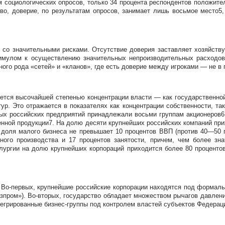
социологических опросов, только 34 процента респондентов положител
во, доверие, по результатам опросов, занимает лишь восьмое место5,
 со значительными рисками. Отсутствие доверия заставляет хозяйств
имулом к осуществлению значительных непроизводительных расходов
ого рода «сетей» и «кланов», где есть доверие между игроками — не 
уется высочайшей степенью концентрации власти — как государственной
ур. Это отражается в показателях как концентрации собственности, та
нных российских предприятий принадлежали восьми группам акционеро
енной продукции7. На долю десяти крупнейших российских компаний прих
 доля малого бизнеса не превышает 10 процентов ВВП (против 40—50 п
ого производства и 17 процентов занятости, причем, чем более зн
аллургии на долю крупнейших корпораций приходится более 80 процент
. Во-первых, крупнейшие российские корпорации находятся под форма
зпром»). Во-вторых, государство обладает множеством рычагов давлени
егрированные бизнес-группы под контролем властей субъектов Федерац