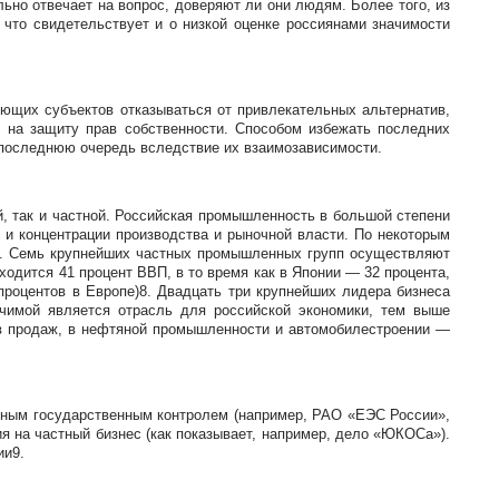
ьно отвечает на вопрос, доверяют ли они людям. Более того, из
 что свидетельствует и о низкой оценке россиянами значимости
ующих субъектов отказываться от привлекательных альтернатив,
 на защиту прав собственности. Способом избежать последних
в последнюю очередь вследствие их взаимозависимости.
, так и частной. Российская промышленность в большой степени
к и концентрации производства и рыночной власти. По некоторым
в6. Семь крупнейших частных промышленных групп осуществляют
одится 41 процент ВВП, в то время как в Японии — 32 процента,
роцентов в Европе)8. Двадцать три крупнейших лидера бизнеса
ачимой является отрасль для российской экономики, тем выше
ов продаж, в нефтяной промышленности и автомобилестроении —
льным государственным контролем (например, РАО «ЕЭС России»,
я на частный бизнес (как показывает, например, дело «ЮКОСа»).
ии9.