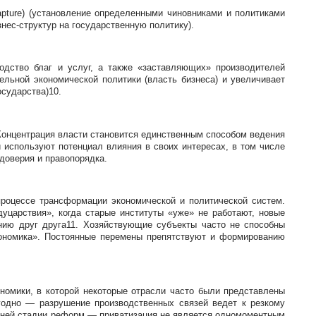
ture) (уста­новление определенными чиновниками и политиками
нес-структур на государственную политику).
одство благ и услуг, а также «заставляющих» производителей
льной экономической политики (власть бизнеса) и увеличивает
сударства)10.
 Концентрация власти становится единственным способом ведения
используют потенциал влияния в своих интересах, в том числе
доверия и правопорядка.
роцессе трансформации экономической и политической систем.
уцарствия», когда старые институты «уже» не работают, новые
нию друг друга11. Хозяйствующие субъекты часто не способны
кономика». Постоянные перемены препятствуют и формированию
ономики, в которой некоторые отрасли часто были представлены
годно — разрушение производственных связей ведет к резкому
анней стадии реформ — приватизация не является одномоментным