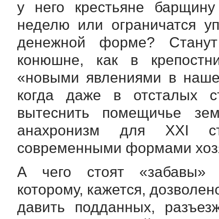
у него крестьяне барщину
неделю или ограничатся у
денежной форме? Станут
конюшне, как в крепостн
«новыми явлениями в наше
когда даже в отсталых ст
вытеснить помещичье зе
анахронизм для ХХI ст
современными формами хозя
А чего стоят «забавы» р
которому, кажется, дозволено
давить подданных, разъез