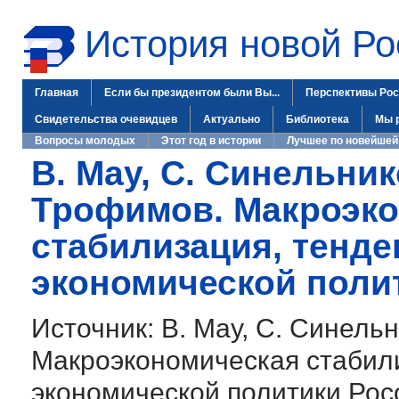
История новой Ро
Главная
Если бы президентом были Вы...
Перспективы Рос
Свидетельства очевидцев
Актуально
Библиотека
Мы 
Вопросы молодых
Этот год в истории
Лучшее по новейшей
В. Мау, С. Синельник
Трофимов. Макроэк
стабилизация, тенде
экономической поли
Источник: В. Мау, С. Синель
Макроэкономическая стабили
экономической политики Рос