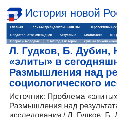
История новой Ро
Главная
Если бы президентом были Вы...
Перспективы Рос
Свидетельства очевидцев
Актуально
Библиотека
Мы 
Вопросы молодых
Этот год в истории
Лучшее по новейшей
Л. Гудков, Б. Дубин,
«элиты» в сегодняшн
Размышления над ре
социологического и
Источник: Проблема «элиты»
Размышления над результат
исследования / Л. Гудков, Б.