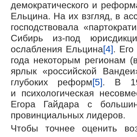
демократического и реформ
Ельцина. На их взгляд, в а
господствовала «партократ
Сибирь
из-под
юрисдикци
ослабления Ельцина
[4]
. Его
года некоторым регионам (в
ярлык «российской Вандеи
глубоких реформ
[5]
. В 19
и психологическая несовм
Егора Гайдара с большин
провинциальных лидеров.
Чтобы точнее оценить во