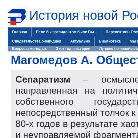
История новой Ро
Главная
Если бы президентом были Вы...
Перспективы Рос
Свидетельства очевидцев
Актуально
Библиотека
Мы 
Вопросы молодых
Этот год в истории
Лучшее по новейшей
Магомедов А. Общес
Сепаратизм
– осмысленн
направленная на политич
собственного госуда
непосредственный толчок к
80-х
годов в результате ха
и неуправляемой фрагмент