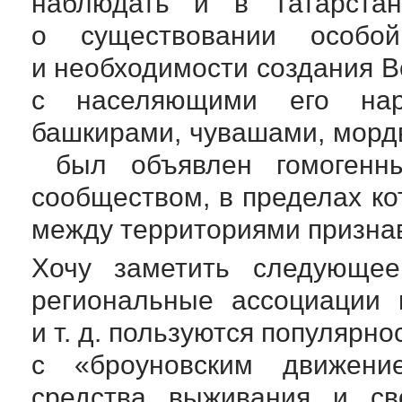
наблюдать и в Татарстан
о существовании особ
и необходимости создания
В
с населяющими его нар
башкирами, чувашами, мордв
был объявлен гомогенн
сообществом, в пределах к
между территориями призна
Хочу заметить следующее
региональные ассоциации 
и т. д.
пользуются популярнос
с «броуновским движени
средства выживания и с