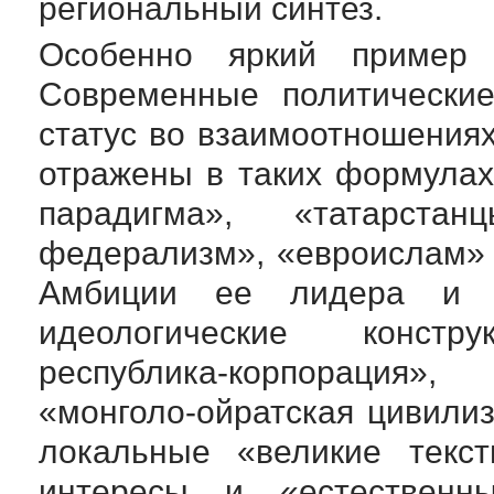
региональный синтез.
Особенно яркий пример
Современные политические
статус во взаимоотношения
отражены в таких формулах
парадигма», «татарст
федерализм», «евроислам
Амбиции ее лидера и в
идеологические конс
республика-корпорация»
«
монголо-ойратская
цивилиз
локальные «великие текс
интересы и «естественны