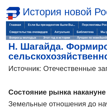
История новой Ро
Главная
Если бы президентом были Вы...
Перспективы Рос
Свидетельства очевидцев
Актуально
Библиотека
Мы 
Вопросы молодых
Этот год в истории
Лучшее по новейшей
Н. Шагайда. Формир
сельскохозяйственно
Источник: Отечественные зап
Состояние рынка наканун
Земельные отношения до нач