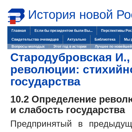
История новой Ро
Главная
Если бы президентом были Вы...
Перспективы Рос
Свидетельства очевидцев
Актуально
Библиотека
Мы 
Вопросы молодых
Этот год в истории
Лучшее по новейшей
Стародубровская И.,
революции: стихийно
государства
10.2 Определение револ
и слабость государства
Предпринятый в предыдущ