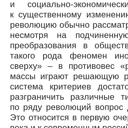
и
социально-экономическ
к существенному изменени
революцию обычно рассматр
несмотря на подчиненну
преобразования в обществ
такого рода феномен ино
сверху» – в противовес «
массы играют решающую ро
система критериев достат
разграничить различные т
по ряду революций вопрос 
Это относится в первую оче
века и к современным росси