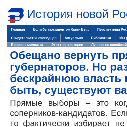
История новой Ро
Главная
Если бы президентом были Вы...
Перспективы Рос
Свидетельства очевидцев
Актуально
Библиотека
Мы 
Вопросы молодых
Этот год в истории
Лучшее по новейшей
Обещано вернуть п
губернаторов. Но ра
бескрайнюю власть 
быть, существуют в
Прямые выборы – это ког
соперников-кандидатов
. Ес
то фактически избирает не