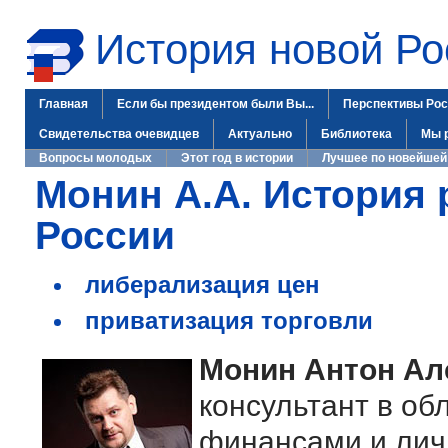
История новой Ро
Главная
Если бы президентом были Вы...
Перспективы Рос
Свидетельства очевидцев
Актуально
Библиотека
Мы 
Вопросы молодых
Этот год в истории
Лучшее по новейшей
Монин А.А. История 
России
либерализация цен
приватизация торговли
Монин Антон Ал
консультант в об
финансами и лич