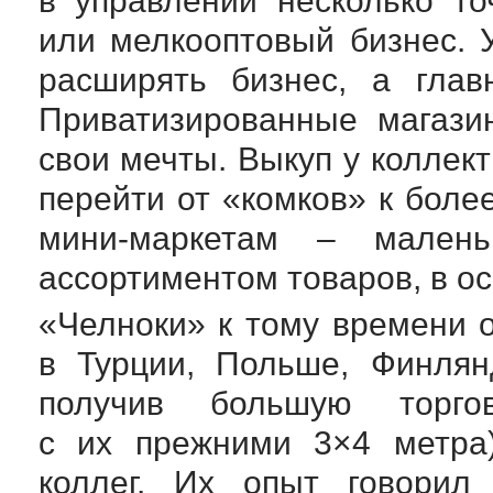
в управлении несколько т
или мелкооптовый бизнес. 
расширять бизнес, а глав
Приватизированные магази
свои мечты. Выкуп у коллек
перейти от «комков» к боле
мини-маркетам
– маленьк
ассортиментом товаров, в о
«Челноки» к тому времени 
в Турции, Польше, Финлян
получив большую торг
с их прежними 3×4 метра)
коллег. Их опыт говорил