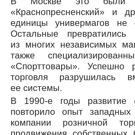
В Москве это были Г
«Краснопресненский» и д
единицы универмагов не 
Остальные превратились 
из многих независимых ма
также специализированн
«Спорттовары». Успешно р
торговля разрушилась 
ее системы.
В
1990-е
годы развитие 
повторило опыт западны
компании розничной тор
продвижения собственных 