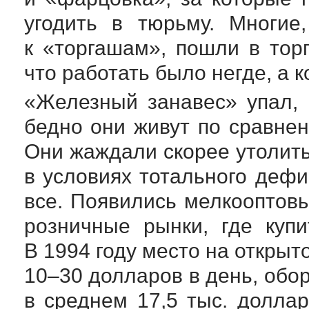
угодить в тюрьму. Многие
к «торгашам», пошли в тор
что работать было негде, а 
«Железный занавес» упал, 
бедно они живут по сравне
Они жаждали скорее утолит
в условиях тотального деф
все. Появились мелкооптов
розничные рынки, где куп
В 1994 году место на откры
10–30 долларов в день, обор
в среднем 17,5 тыс. доллар