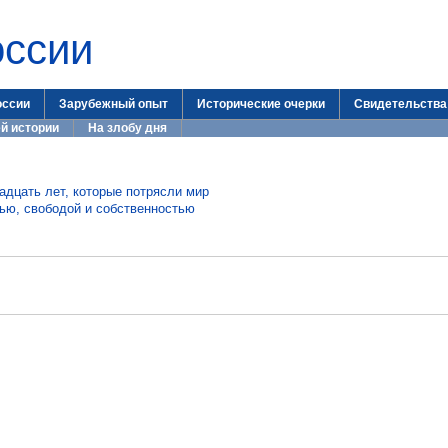
оссии
оссии
Зарубежный опыт
Исторические очерки
Свидетельства
й истории
На злобу дня
дцать лет, которые потрясли мир
тью, свободой и собственностью