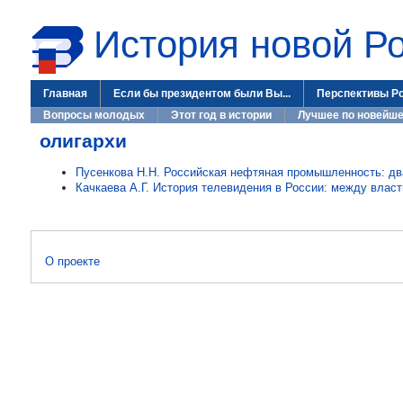
История новой Р
Главная
Если бы президентом были Вы...
Перспективы Р
Вопросы молодых
Этот год в истории
Лучшее по новейше
олигархи
Пусенкова Н.Н. Российская нефтяная промышленность: два
Качкаева А.Г. История телевидения в России: между влас
О проекте