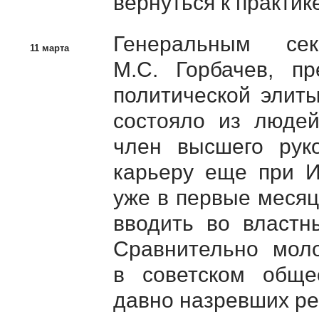
вернуться к практик
Генеральным с
11 марта
М.С. Горбачев
, пр
политической элит
состояло из люд
член высшего рук
карьеру еще при
И
уже в первые месяц
вводить во властн
Сравнительно мол
в советском обще
давно назревших р