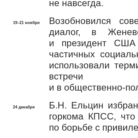
не навсегда.
Возобновился
сов
19–21 ноября
диалог, в Жене
и президент США 
частичных
социаль
использовали тер
встречи с
и в
общественно-по
Б.Н. Ельцин
избран
24 декабря
горкома КПСС, что
по борьбе с привил