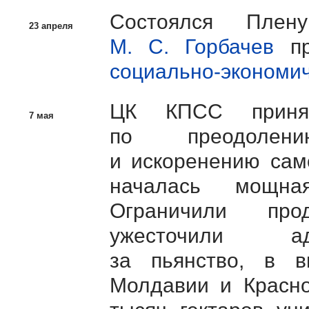
Состоялся Пле
23 апреля
М. C. Горбачев
пр
социально-экономич
ЦК КПСС приня
7 мая
по преодолени
и искоренению само
началась мощ
Ограничили про
ужесточили ад
за пьянство, в в
Молдавии и Красно