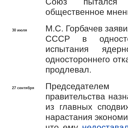
Союз пытался 
общественное мнен
М.С. Горбачев
заяви
30 июля
СССР в односто
испытания ядер
одностороннего отк
продлевал.
Председателем 
27 сентября
правительства наз
из главных сподв
нарастания экономи
что ему
недостава