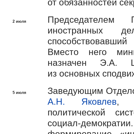
от обязанностей се
Председателем 
2 июля
иностранных 
способствовавший
Вместо него мин
назначен
Э.А. Ш
из основных сподвиж
Заведующим Отдело
5 июля
А.Н. Яковлев
, 
политической си
социал-демократии
формирование «ин