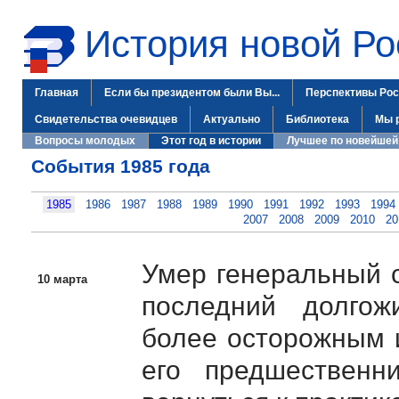
История новой Ро
Главная
Если бы президентом были Вы...
Перспективы Рос
Свидетельства очевидцев
Актуально
Библиотека
Мы 
Вопросы молодых
Этот год в истории
Лучшее по новейшей
События 1985 года
1985
1986
1987
1988
1989
1990
1991
1992
1993
1994
2007
2008
2009
2010
20
Умер генеральный 
10 марта
последний долго
более осторожным 
его предшествен