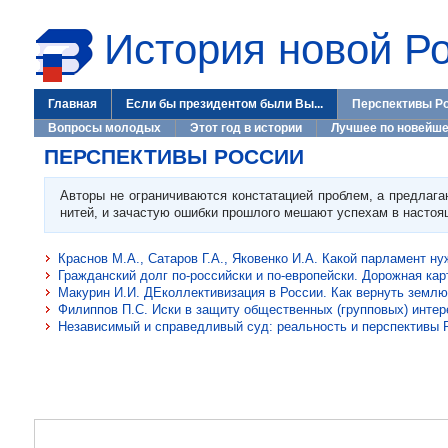
История новой Р
Главная
Если бы президентом были Вы...
Перспективы Р
Вопросы молодых
Этот год в истории
Лучшее по новейше
ПЕРСПЕКТИВЫ РОССИИ
Авторы не ограничиваются констатацией проблем, а предлага
нитей, и зачастую ошибки прошлого мешают успехам в насто
Краснов М.А., Сатаров Г.А., Яковенко И.А. Какой парламент н
Гражданский долг по-российски и по-европейски. Дорожная ка
Макурин И.И. ДЕколлективизация в России. Как вернуть землю
Филиппов П.С. Иски в защиту общественных (групповых) интер
Независимый и справедливый суд: реальность и перспективы 