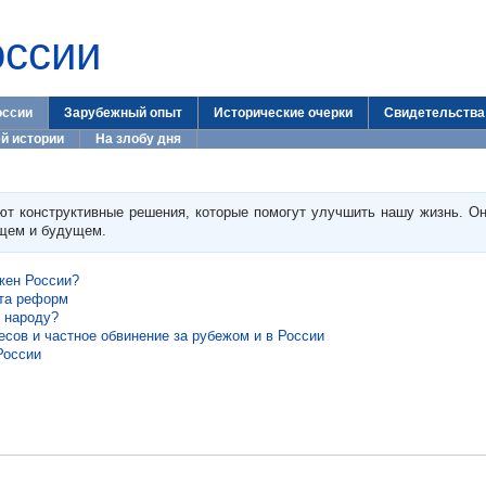
оссии
оссии
Зарубежный опыт
Исторические очерки
Свидетельства
й истории
На злобу дня
ют конструктивные решения, которые помогут улучшить нашу жизнь. Он
ящем и будущем.
ужен России?
рта реформ
 народу?
есов и частное обвинение за рубежом и в России
России