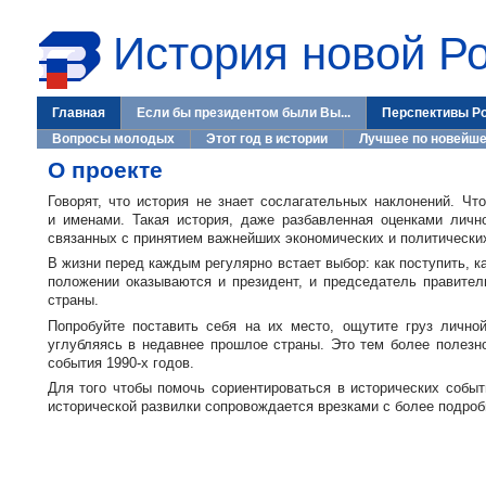
История новой Р
Главная
Если бы президентом были Вы...
Перспективы Р
Вопросы молодых
Этот год в истории
Лучшее по новейше
О проекте
Говорят, что история не знает сослагательных наклонений. Чт
и именами. Такая история, даже разбавленная оценками личн
связанных с принятием важнейших экономических и политических
В жизни перед каждым регулярно встает выбор: как поступить, к
положении оказываются и президент, и председатель правител
страны.
Попробуйте поставить себя на их место, ощутите груз личной
углубляясь в недавнее прошлое страны. Это тем более полез
события
1990-х
годов.
Для того чтобы помочь сориентироваться в исторических событ
исторической развилки сопровождается врезками с более подроб