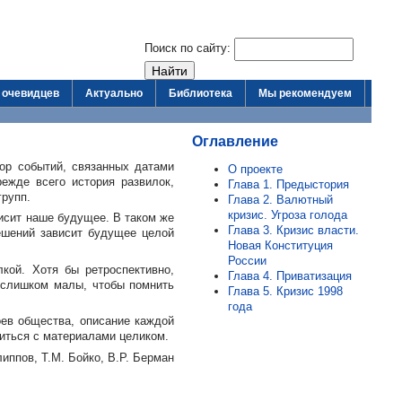
Поиск по сайту:
 очевидцев
Актуально
Библиотека
Мы рекомендуем
Оглавление
бор событий, связанных датами
О проекте
ежде всего история развилок,
Глава 1. Предыстория
групп.
Глава 2. Валютный
кризис. Угроза голода
висит наше будущее. В таком же
Глава 3. Кризис власти.
решений зависит будущее целой
Новая Конституция
России
лкой. Хотя бы ретроспективно,
Глава 4. Приватизация
 слишком малы, чтобы помнить
Глава 5. Кризис 1998
года
оев общества, описание каждой
иться с материалами целиком.
липпов
,
Т.М. Бойко
,
В.Р. Берман