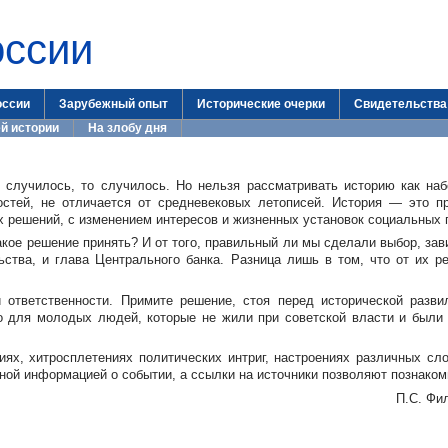
оссии
оссии
Зарубежный опыт
Исторические очерки
Свидетельства
й истории
На злобу дня
о случилось, то случилось. Но нельзя рассматривать историю как на
остей, не отличается от средневековых летописей. История — это пр
 решений, с изменением интересов и жизненных установок социальных 
акое решение принять? И от того, правильный ли мы сделали выбор, за
ьства, и глава Центрального банка. Разница лишь в том, что от их 
 ответственности. Примите решение, стоя перед исторической разви
но для молодых людей, которые не жили при советской власти и были
иях, хитросплетениях политических интриг, настроениях различных сл
ной информацией о событии, а ссылки на источники позволяют познаком
П.С. Фи