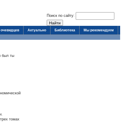
Поиск по сайту:
 очевидцев
Актуально
Библиотека
Мы рекомендуем
м был ты
ономической
и.
 трех томах