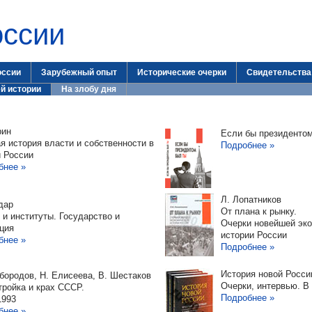
оссии
оссии
Зарубежный опыт
Исторические очерки
Свидетельства
й истории
На злобу дня
рин
Если бы президенто
я история власти и собственности в
Подробнее »
и России
бнее »
Л. Лопатников
дар
От плана к рынку.
и институты. Государство и
Очерки новейшей эк
ция
истории России
бнее »
Подробнее »
История новой Росси
бородов, Н. Елисеева, В. Шестаков
Очерки, интервью. В
ройка и крах СССР.
Подробнее »
1993
бнее »