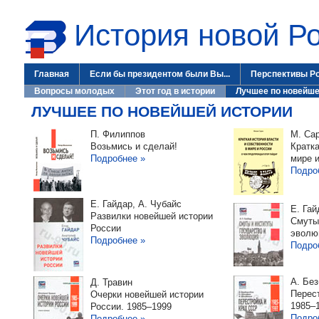
История новой Р
Главная
Если бы президентом были Вы...
Перспективы Р
Вопросы молодых
Этот год в истории
Лучшее по новейше
ЛУЧШЕЕ ПО НОВЕЙШЕЙ ИСТОРИИ
П. Филиппов
М. Са
Возьмись и сделай!
Кратка
Подробнее »
мире 
Подро
Е. Гайдар, А. Чубайс
Е. Гай
Развилки новейшей истории
Смуты 
России
эволю
Подробнее »
Подро
А. Без
Д. Травин
Перест
Очерки новейшей истории
1985–
России. 1985–1999
Подро
Подробнее »