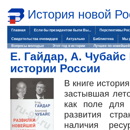
История новой Ро
Главная
Если бы президентом были Вы...
Перспективы Рос
Свидетельства очевидцев
Актуально
Библиотека
Мы 
Вопросы молодых
Этот год в истории
Лучшее по новейшей
Е. Гайдар, А. Чубай
истории России
В книге история
застывшая лето
как поле для 
развития стр
наличия рес