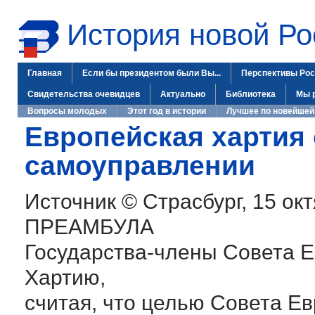
История новой Ро
Главная
Если бы президентом были Вы...
Перспективы Рос
Свидетельства очевидцев
Актуально
Библиотека
Мы 
Вопросы молодых
Этот год в истории
Лучшее по новейшей
Европейская хартия
самоуправлении
Источник © Страсбург, 15 ок
ПРЕАМБУЛА
Государства-члены Совета 
Хартию,
считая, что целью Совета Е