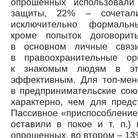
опрошенных использовали
защиты, 22% – сочета
исключительно формальн
кроме попыток договори
в основном личные связ
в правоохранительные о
к знакомым людям в эти
эффективным. Для
топ-ме
в предпринимательские со
характерно, чем для предс
Пассивное «приспособление 
оставили в покое
и т. п.
)
опрошенных, во втором – 13