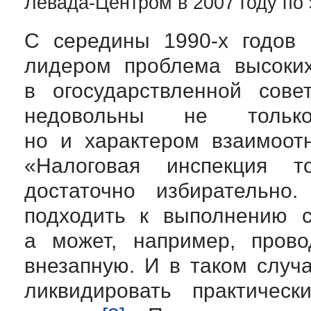
Левада-Центром в 2007 году по
С середины
1990-х
годов
лидером проблема высоких
в огосударствленной сове
недовольны не только
но и характером взаимоо
«Налоговая инспекция т
достаточно избирательн
подходить к выполнению св
а может, например, пров
внезапную. И в таком случ
ликвидировать практичес