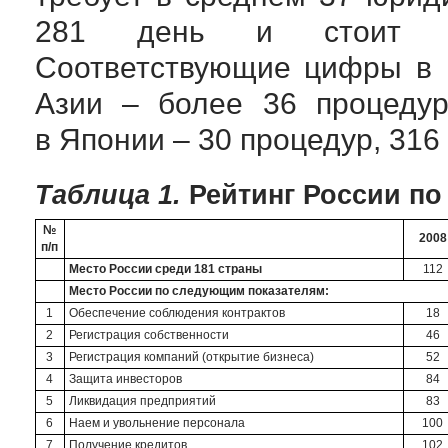
281 день и стоит 13
Соответствующие цифры в 
Азии – более 36 процедур
в Японии – 30 процедур, 316
Таблица 1.
Рейтинг России по
№
2008
п/п
Место России среди 181 страны
112
Место России по следующим показателям:
1
Обеспечение соблюдения контрактов
18
2
Регистрация собственности
46
3
Регистрация компаний (открытие бизнеса)
52
4
Защита инвесторов
84
5
Ликвидация предприятий
83
6
Наем и увольнение персонала
100
7
Получение кредитов
102