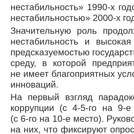
нестабильность»
1990-х
год
нестабильностью»
2000-х
го
Значительную роль продол
нестабильность и высокая
предсказуемостью государс
среду, в которой предприя
не имеет благоприятных усл
инноваций.
На первый взгляд парадок
коррупции (с
4-5-го
на
9-е
(с
6-го
на
10-е
место). Руков
на них, что фиксируют опрос