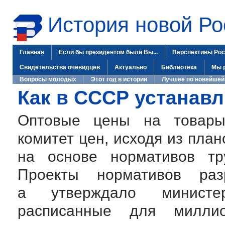
История новой Ро
Главная
Если бы президентом были Вы...
Перспективы Рос
Свидетельства очевидцев
Актуально
Библиотека
Мы 
Вопросы молодых
Этот год в истории
Лучшее по новейшей
Как в СССР устанав
Оптовые цены на товары 
комитет цен, исходя из пла
на основе нормативов тр
Проекты нормативов раз
а утверждало министер
расписанные для миллио