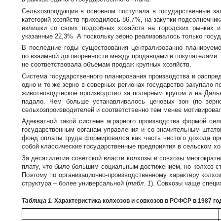
Сельхозпродукция в основном поступала в государственные за
категорий хозяйств приходилось 86,7%, на закупки подсолнечника –
излишки со своих подсобных хозяйств на городских рынках 
указанные 22,3%. А поскольку зерно реализовалось только госуд
В последние годы существования централизованно планируемо
по взаимной договоренности между продавцами и покупателями. О
не соответствовала объемам продаж крупных хозяйств.
Система государственного планирования производства и распре
одно и то же зерно в северных регионах государство закупало 
животноводческое производство за полярным кругом и на Дальн
падало. Чем больше устанавливалось ценовых зон (по зерн
сельхозпроизводителей и соответственно тем менее мотивирова
Адекватной такой системе аграрного производства формой сел
государственным органам управления и со значительным штат
фонд оплаты труда формировался как часть чистого дохода пр
собой классические государственные предприятия в сельском хо
За десятилетия советской власти колхозы и совхозы многократ
плату, что было большим социальным достижением, но колхоз с
Поэтому по
организационно-производственному
характеру колхоз
структура – более универсальной (
табл. 1
). Совхозы чаще специ
Таблица 1.
Характеристика колхозов и совхозов в РСФСР в 1987 го