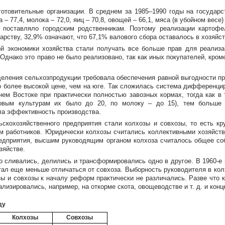
готовительные организации. В среднем за 1985–1990 годы на государс
 77,4, молока – 72,0, яиц – 70,8, овощей – 66,1, мяса (в убойном весе) 
и поставляло городским родственникам. Поэтому реализации картофе
арству, 32,9% означают, что 67,1% валового сбора оставалось в хозяйст
й экономики хозяйства стали получать все больше прав для реализ
днако это право не было реализовано, так как иных покупателей, кроме
деления сельхозпродукции требовала обеспечения равной выгодности п
по более высокой цене, чем на юге. Так сложилась система дифференц
ем Востоке при практически полностью завозных кормах, тогда как в
овым культурам их было до 20, по молоку – до 15), тем больше
ла эффективность производства.
ьскохозяйственного предприятия стали колхозы и совхозы, то есть к
ом работников. Юридически колхозы считались коллективными хозяйст
едприятия, высшим руководящим органом колхоза считалось общее со
зяйстве.
но сливались, делились и трансформировались одно в другое. В
1960-е
тал еще меньше отличаться от совхоза. Выборность руководителя в кол
ы и совхозы к началу реформ практически не различались. Разве что 
ализировались, например, на откорме скота, овощеводстве
и т. д.
и конц
ду
Колхозы
Совхозы