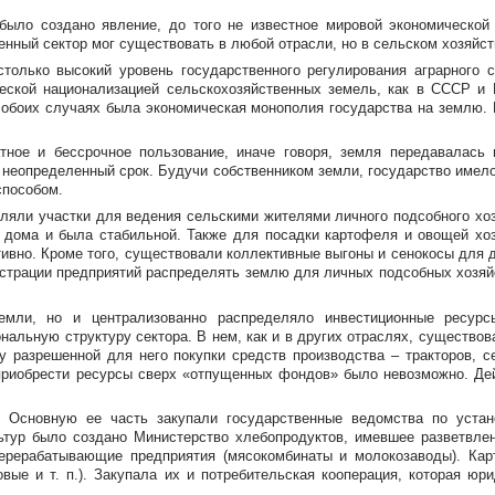
ыло создано явление, до того не известное мировой экономической 
нный сектор мог существовать в любой отрасли, но в сельском хозяйств
столько высокий уровень государственного регулирования аграрного с
еской национализацией сельскохозяйственных земель, как в СССР и
в обоих случаях была экономическая монополия государства на землю
тное и бессрочное пользование, иначе говоря, земля передавалась 
а неопределенный срок. Будучи собственником земли, государство име
способом.
ляли участки для ведения сельскими жителями личного подсобного хозя
т дома и была стабильной. Также для посадки картофеля и овощей хоз
ивно. Кроме того, существовали коллективные выгоны и сенокосы для д
страции предприятий распределять землю для личных подсобных хозяй
мли, но и централизованно распределяло инвестиционные ресурс
ональную структуру сектора. В нем, как и в других отраслях, существ
 разрешенной для него покупки средств производства – тракторов, се
приобрести ресурсы сверх «отпущенных фондов» было невозможно. Де
. Основную ее часть закупали государственные ведомства по устано
ьтур было создано Министерство хлебопродуктов, имевшее разветвлен
перерабатывающие предприятия (мясокомбинаты и молокозаводы). Ка
товые
и т. п.
). Закупала их и потребительская кооперация, которая юр