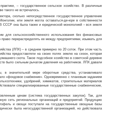
практике, – государственное сельское хозяйство. В различные
е такого не встречалось.
ектора, сколько непосредственное государственное управление
 Монголии, или земля могла
оставаться-де-юре
в собственности
. В СССР она была также и юридической монополией – вся земля
им для сельскохозяйственного использования без финансовых
ло право перераспределять ее между предприятиями, изымать для
йства (ЛПХ) – в среднем примерно по 20 соток. При этом часть
яйства предоставляли на своих полях землю на сезон, которая
омашнего скота. Такое подсобное хозяйство в советской деревне
ств было сильным рычагом давления на работников. ЛПХ давали
ы, в значительной мере оборотные средства, устанавливало
овало «фондовое снабжение». Одновременно с плановым заданием
льхозтехники, удобрений, химикатов, строительных материалов
йствовали специализированные государственные снабженческие,
вленным ценам (система государственных закупок). Так, для
ную сеть региональных организаций и предприятий. Продукцию
ртофель и овощи поступали на государственные овощные базы
идически была негосударственной организацией, но действовала