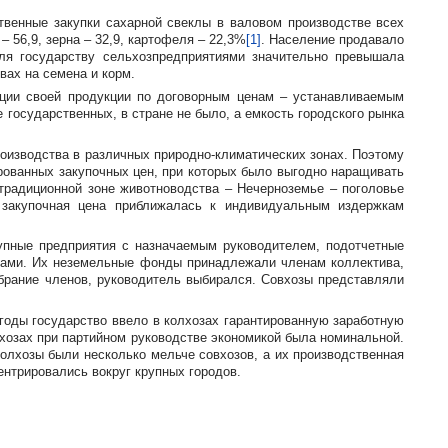
твенные закупки сахарной свеклы в валовом производстве всех
– 56,9, зерна – 32,9, картофеля – 22,3%
[1]
. Население продавало
ля государству сельхозпредприятиями значительно превышала
вах на семена и корм.
ации своей продукции по договорным ценам – устанавливаемым
 государственных, в стране не было, а емкость городского рынка
роизводства в различных
природно-климатических
зонах. Поэтому
ированных закупочных цен, при которых было выгодно наращивать
 традиционной зоне животноводства – Нечерноземье – поголовье
 закупочная цена приближалась к индивидуальным издержкам
рупные предприятия с назначаемым руководителем, подотчетные
вами. Их неземельные фонды принадлежали членам коллектива,
брание членов, руководитель выбирался. Совхозы представляли
годы государство ввело в колхозах гарантированную заработную
хозах при партийном руководстве экономикой была номинальной.
колхозы были несколько мельче совхозов, а их производственная
ентрировались вокруг крупных городов.