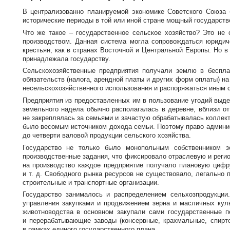
В централизованно планируемой экономике Советского Союза б
исторические периоды в той или иной стране мощный государстве
Что же такое – государственное сельское хозяйство? Это не 
производством. Данная система могла сопровождаться юридич
крестьян, как в странах Восточной и Центральной Европы. Но 
принадлежала государству.
Сельскохозяйственные предприятия получали землю в беспла
обязательств (налога, арендной платы и других форм оплаты) н
несельскохозяйственного использования и распоряжаться иным 
Предприятия из предоставленных им в пользование угодий выде
земельного надела обычно располагалась в деревне, вблизи о
не закреплялась за семьями и зачастую обрабатывалась коллект
было весомым источником дохода семьи. Поэтому право админи
до четверти валовой продукции сельского хозяйства.
Государство не только было монопольным собственником зе
производственные задания, что фиксировало отраслевую и реги
на производство каждое предприятие получало плановую цифру
и т. д.
Свободного рынка ресурсов не существовало, легально 
строительные и транспортные организации.
Государство занималось и распределением сельхозпродукции
управления закупками и продвижением зерна и масличных кул
животноводства в основном закупали сами государственные 
и перерабатывающие заводы (консервные, крахмальные, спир
в рамках единого государственного плана.