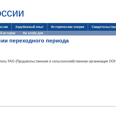
оссии
оссии
Зарубежный опыт
Исторические очерки
Свидетельства
й истории
На злобу дня
сии переходного периода
итель FAO (Продовольственная и сельскохозяйственная организация ООН