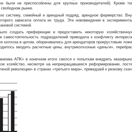
ки были не приспособлены для крупных производителей). Кроме тог
 свободном рынке.
ую систему, семейный и арендный подряд, арендное фермерство. Вну
оторого зависела оплата их труда. Эти нововведения в эксперимент
ановой системой.
о создать преференции и предоставить некоторую хозяйственную
и самостоятельность подразделений приводила к конфликту интересо
ля колхоза в целом, оборачивались для арендаторов прокрустовым ложе
ходилось вводить расчетные цены, внутриколхозные «деньги», перебр
анизма АПК» в конечном итоге свелся к попыткам внедрить квазирын
кое хозяйство, несмотря на непрекращавшееся реформирование, посте
леной революции» в странах «третьего мира», приведшей к резкому скач