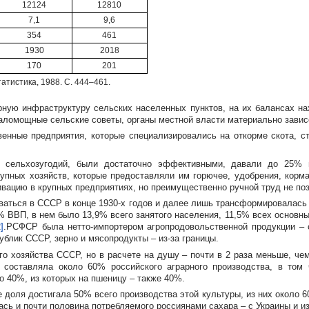
12124
12810
7,1
9,6
354
461
1930
2018
170
201
атистика, 1988. С. 444–461.
ую инфраструктуру сельских населенных пунктов, на их балансах нахо
ломощные сельские советы, органы местной власти материально зависел
енные предприятия, которые специализировались на откорме скота, с
 сельхозугодий, были достаточно эффективными, давали до 25% в
упных хозяйств, которые предоставляли им горючее, удобрения, корма
вацию в крупных предприятиях, но преимущественно ручной труд не по
ваться в СССР в конце
1930-х
годов и далее лишь трансформировалась 
3% ВВП, в нем было 13,9% всего занятого населения, 11,5% всех основ
2]
.РСФСР была
нетто-импортером
агропродовольственной продукции – 
публик СССР, зерно и мясопродукты –
из-за
границы.
о хозяйства СССР, но в расчете на душу – почти в 2 раза меньше, че
 составляла около 60% российского аграрного производства, в том
о 40%, из которых на пшеницу – также 40%.
оля достигала 50% всего производства этой культуры, из них около 
ась и почти половина потребляемого россиянами сахара – с Украины и
из