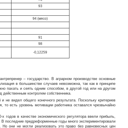
93
94 (мясо)
91
98
-0,12259
антрепренер – государство. В аграрном производстве основные
лизация в большинстве случаев невозможна, так как в принципе
но пахать и сеять одним способом, в другой год или на другом
од действенным контролем собственника.
 и не видел общего конечного результата. Поскольку критериев
я, то есть уровень мотивации работника оставался чрезвычайно
0-х
годов в качестве экономического регулятора ввели прибыль,
а. В последние предреформенные годы много экспериментировали
. Но они не могли реализовать это право без равновесных цен