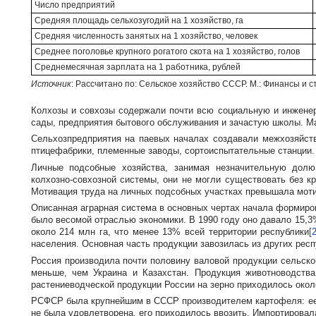
Число предприятий
Средняя площадь сельхозугодий на 1 хозяйство, га
Средняя численность занятых на 1 хозяйство, человек
Среднее поголовье крупного рогатого скота на 1 хозяйство, голов
Среднемесячная зарплата на 1 работника, рублей
Источник
: Рассчитано по: Сельское хозяйство СССР. М.: Финансы и ст
Колхозы и совхозы содержали почти всю социальную и инженерн
сады, предприятия бытового обслуживания и зачастую школы. Ма
Сельхозпредприятия на паевых началах создавали межхозяйств
птицефабрики, племенные заводы, сортоиспытательные станции.
Личные подсобные хозяйства, занимая незначительную долю
колхозно-совхозной
системы, они не могли существовать без кр
Мотивация труда на личных подсобных участках превышала моти
Описанная аграрная система в основных чертах начала формиро
было весомой отраслью экономики. В 1990 году оно давало 15,
около 214 млн га, что менее 13% всей территории республики
[
населения. Основная часть продукции завозилась из других рес
Россия производила почти половину валовой продукции сельског
меньше, чем Украина и Казахстан. Продукция животноводства
растениеводческой продукции России на зерно приходилось окол
РСФСР была крупнейшим в СССР производителем картофеля: ее д
не была удовлетворена, его приходилось ввозить. Импортировал