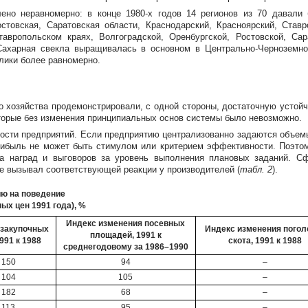
лено неравномерно: в конце
1980-х
годов 14 регионов из 70 давали 
остовская, Саратовская области, Краснодарский, Красноярский, Став
авропольском краях, Волгоградской, Оренбургской, Ростовской, Са
 Сахарная свекла выращивалась в основном в
Центрально-Черноземн
лики более равномерно.
о хозяйства продемонстрировали, с одной стороны, достаточную устойч
оторые без изменения принципиальных основ системы было невозможно.
ости предприятий. Если предприятию централизованно задаются объемы
рибыль не может быть стимулом или критерием эффективности. Поэтом
ача наград и выговоров за уровень выполнения плановых заданий. С
не вызывал соответствующей реакции у производителей (
табл. 2
).
ию на поведение
ых цен 1991 года), %
Индекс изменения посевных
 закупочных
Индекс изменения погол
площадей, 1991 к
1991 к 1988
скота, 1991 к 1988
среднегодовому за 1986–1990
150
94
–
104
105
–
182
68
–
113
95
–