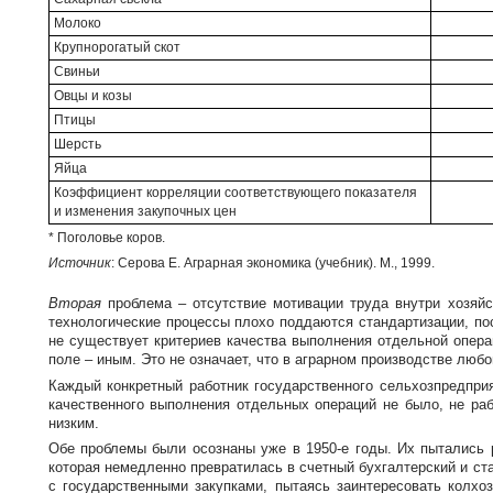
Молоко
Крупнорогатый скот
Свиньи
Овцы и козы
Птицы
Шерсть
Яйца
Коэффициент корреляции соответствующего показателя
и изменения закупочных цен
* Поголовье коров.
Источник
: Серова Е. Аграрная экономика (учебник). М., 1999.
Вторая
проблема – отсутствие мотивации труда внутри хозяйс
технологические процессы плохо поддаются стандартизации, по
не существует критериев качества выполнения отдельной опера
поле – иным. Это не означает, что в аграрном производстве лю
Каждый конкретный работник государственного сельхозпредприя
качественного выполнения отдельных операций не было, не раб
низким.
Обе проблемы были осознаны уже в
1950-е
годы. Их пытались 
которая немедленно превратилась в счетный бухгалтерский и с
с государственными закупками, пытаясь заинтересовать колхо