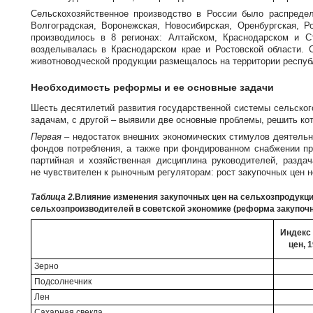
Сельскохозяйственное производство в России было распреде
Волгоградская, Воронежская, Новосибирская, Оренбургская, Р
производилось в 8 регионах: Алтайском, Краснодарском и Ст
возделывалась в Краснодарском крае и Ростовской области.
животноводческой продукции размещалось на территории респуб
Необходимость реформы и ее основные задачи
Шесть десятилетий развития государственной системы сельског
задачам, с другой – выявили две основные проблемы, решить к
Первая
– недостаток внешних экономических стимулов деятельн
фондов потребления, а также при фондированном снабжении п
партийная и хозяйственная дисциплина руководителей, разд
не чувствителен к рыночным регуляторам: рост закупочных цен 
Таблица 2.
Влияние изменения закупочных цен на сельхозпродукц
сельхозпроизводителей в советской экономике (реформа закупочн
Индекс
цен, 
Зерно
Подсолнечник
Лен
Сахарная свекла