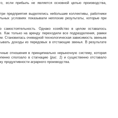
о, если прибыль не является основной целью производства,
три предприятия выделялись небольшие коллективы, работники
альных условиях показывали неплохие результаты, которые при
 самостоятельность. Однако хозяйство в целом оставалось
в. Как только на аренду переходили все подразделения, рамки
м. Становилась очевидной технологическая зависимость звеньев
асывать доходы из передовых в отстающие звенья. В результате
очные отношения в принципиально нерыночную систему, которая
пенно сползало в стагнацию (
рис. 1
) и существенно отставало
ку продуктивности аграрного производства.