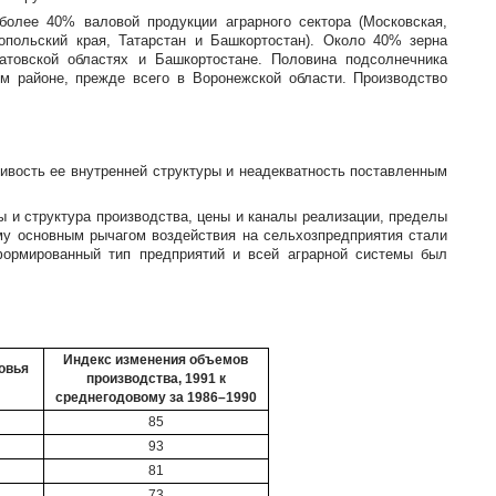
более 40% валовой продукции аграрного сектора (Московская,
ропольский края, Татарстан и Башкортостан). Около 40% зерна
ратовской областях и Башкортостане. Половина подсолнечника
ом
районе, прежде всего в Воронежской области. Производство
ивость ее внутренней структуры и неадекватность поставленным
 и структура производства, цены и каналы реализации, пределы
у основным рычагом воздействия на сельхозпредприятия стали
формированный тип предприятий и всей аграрной системы был
Индекс изменения объемов
овья
производства, 1991 к
среднегодовому за 1986–1990
85
93
81
73