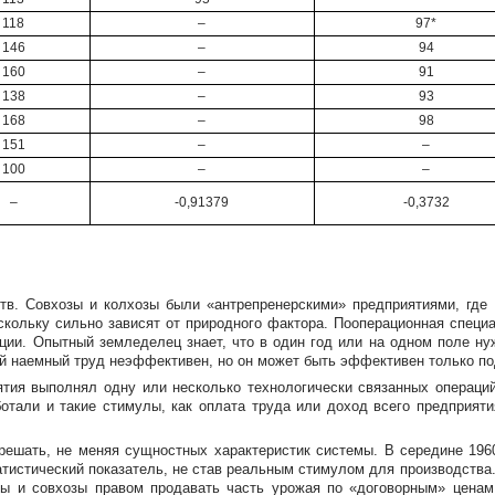
118
–
97*
146
–
94
160
–
91
138
–
93
168
–
98
151
–
–
100
–
–
–
-0,91379
-0,3732
тв. Совхозы и колхозы были «антрепренерскими» предприятиями, где 
скольку сильно зависят от природного фактора. Пооперационная специа
ции. Опытный земледелец знает, что в один год или на одном поле нуж
бой наемный труд неэффективен, но он может быть эффективен только п
тия выполнял одну или несколько технологически связанных операций
отали и такие стимулы, как оплата труда или доход всего предприяти
решать, не меняя сущностных характеристик системы. В середине
196
татистический показатель, не став реальным стимулом для производств
зы и совхозы правом продавать часть урожая по «договорным» ценам