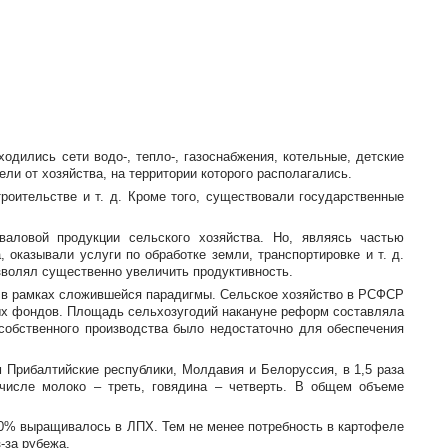
дились сети водо-, тепло-, газоснабжения, котельные, детские
и от хозяйства, на территории которого располагались.
троительстве
и т. д.
Кроме того, существовали государственные
аловой продукции сельского хозяйства. Но, являясь частью
, оказывали услуги по обработке земли, транспортировке
и т. д.
зволял существенно увеличить продуктивность.
в рамках сложившейся парадигмы. Сельское хозяйство в РСФСР
ных фондов. Площадь сельхозугодий накануне реформ составляла
собственного производства было недостаточно для обеспечения
м Прибалтийские республики, Молдавия и Белоруссия, в 1,5 раза
 числе молоко – треть, говядина – четверть. В общем объеме
60% выращивалось в ЛПХ. Тем не менее потребность в картофеле
-за
рубежа.