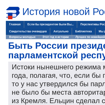
История новой Ро
Главная
Если бы президентом были Вы...
Перспективы Рос
Свидетельства очевидцев
Актуально
Библиотека
Мы 
Вопросы молодых
Этот год в истории
Лучшее по новейшей
Быть России презид
парламентской респ
Истоки нынешнего режима м
года, полагая, что, если б
то у нас утвердился бы пар
не было бы места авторит
из Кремля. Ельцин сделал с