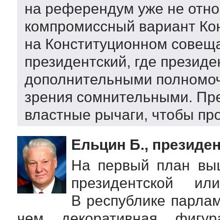
на референдум уже не отн
компромиссный вариант Ко
на Конституционном совеща
президентский, где президе
дополнительными полномочи
зрения сомнительными. Пр
властные рычаги, чтобы пр
Ельцин Б., президен
На первый план выш
президентской ил
В республике парлам
чем декоративная фигур