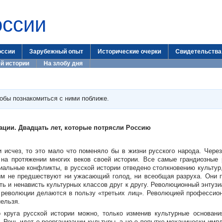
оссии
оссии
Зарубежный опыт
Исторические очерки
Свидетельства
й истории
На злобу дня
тобы познакомиться с ними поближе.
ации. Двадцать лет, которые потрясли Россию
 исчез, то это мало что поменяло бы в жизни русского народа. Чере
 на протяжении многих веков своей истории. Все самые грандиозные
иальные конфликты, в русской истории отведено столкновению культур
им не предшествуют ни ужасающий голод, ни всеобщая разруха. Они 
ть и ненависть культурных классов друг к другу. Революционный энтуз
 революции делаются в пользу «третьих лиц». Революцией профессиона
ельзя.
о круга русской истории можно, только изменив культурные основан
. Речь идет о реорганизации культуры, а не о попытке механически имп