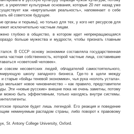
т, а укрепляет культурные основания, которые 20 лет назад уже
существует как «виртуальная реальность», напоминает о себе
зать ей советское будущее.
 органы и тюрьмы), но только для тех, у кого нет ресурсов для
длежит исключительно частным лицам.
ужено глубоко в общество, в котором идет непрекращающаяся
 гораздо больше мужества и мудрости, чтобы признать главным
стался. В СССР основу экономики составляла государственная
вила частная собственность, которой частные лица, составившие
таваться «советский человек».
 совсем несоветских людей, обладателей самостоятельного,
линирующую школу западного бизнеса.
Где-то
в щели между
 и старые «бойцы теневой экономики», чья рука «колоть устала».
да мелькает новое чиновничество – как правило, представители
оды. Эти «новые русские» внешне пока не очень заметны, потому
ии можно быть эффективным, только находясь внутри системы.
 интеллигенты.
етское прошлое будет лишь легендой. Его реакция и поведение
ующим неминуемым распадом страны, либо поворот к правовому
St. Antony College University, Oxford.