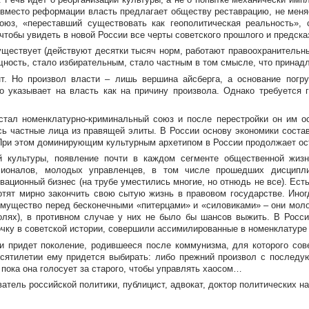
 вместо реформации власть предлагает обществу реставрацию, не меняе
оюз, «переставший существовать как геополитическая реальность», 
чтобы увидеть в новой России все черты советского прошлого и предска
ествует (действуют десятки тысяч норм, работают правоохранительные
бщность, стало избирательным, стало частным в том смысле, что прина
. Но произвол власти – лишь вершина айсберга, а основание погр
то указывает на власть как на причину произвола. Однако требуется
 стал
номенклатурно-криминальный
союз и после перестройки он им о
сь частные лица из правящей элиты. В России основу экономики соста
 При этом доминирующим культурным архетипом в России продолжает ос
культуры, появление почти в каждом сегменте общественной жизни
ссионалов, молодых управленцев, в том числе прошедших дисцип
ационный бизнес (на трубе уместились многие, но отнюдь не все). Есть
отят мирно закончить свою сытую жизнь в правовом государстве. Иног
еимущество перед бесконечными «питерцами» и «силовиками» – они мол
ролях), в противном случае у них не было бы шансов выжить. В Росс
чку в советской истории, совершили ассимилированные в номенклатуре
 придет поколение, родившееся после коммунизма, для которого сов
сятилетии ему придется выбирать: либо прежний произвол с послед
 пока она голосует за старого, чтобы управлять хаосом…
ль российской политики, публицист, адвокат, доктор политических наук, 