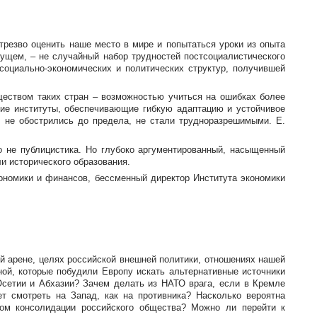
трезво оценить наше место в мире и попытаться уроки из опыта
ущем, – не случайный набор трудностей постсоциалистического
социально-экономических
и политических структур, получившей
ществом таких стран – возможностью учиться на ошибках более
кие
институты, обеспечивающие гибкую адаптацию и устойчивое
, не обострились до предела, не стали трудноразрешимыми. Е.
о не публицистика. Но глубоко аргументированный, насыщенный
и исторического образования.
кономики и финансов, бессменный директор Института экономики
й арене, целях российской внешней политики, отношениях нашей
ой, которые побудили Европу искать альтернативные источники
Осетии и Абхазии? Зачем делать из НАТО врага, если в Кремле
 смотреть на Запад, как на противника? Насколько вероятна
ром консолидации российского общества? Можно ли перейти к