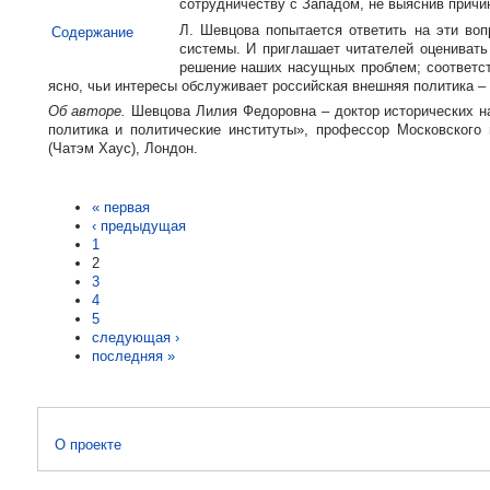
сотрудничеству с Западом, не выяснив причи
Л. Шевцова попытается ответить на эти воп
Содержание
системы. И приглашает читателей оценивать
решение наших насущных проблем; соответств
ясно, чьи интересы обслуживает российская внешняя политика –
Об авторе.
Шевцова Лилия Федоровна – доктор исторических н
политика и политические институты», профессор Московского
(Чатэм Хаус), Лондон.
« первая
‹ предыдущая
1
2
3
4
5
следующая ›
последняя »
О проекте