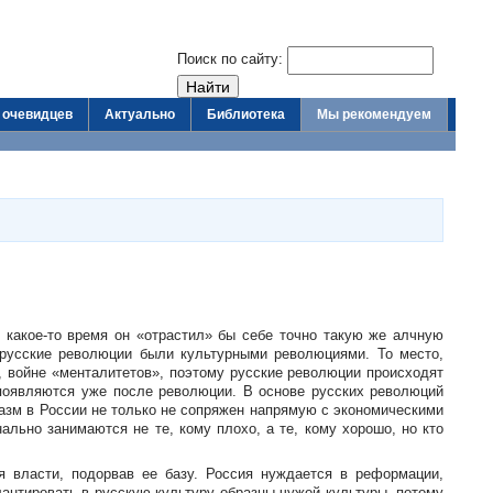
Поиск по сайту:
 очевидцев
Актуально
Библиотека
Мы рекомендуем
з
какое-то
время он «отрастил» бы себе точно такую же алчную
 русские революции были культурными революциями. То место,
, войне «менталитетов», поэтому русские революции происходят
появляются уже после революции. В основе русских революций
иазм в России не только не сопряжен напрямую с экономическими
льно занимаются не те, кому плохо, а те, кому хорошо, но кто
ия власти, подорвав ее базу. Россия нуждается в реформации,
лантировать в русскую культуру образцы чужой культуры, потому