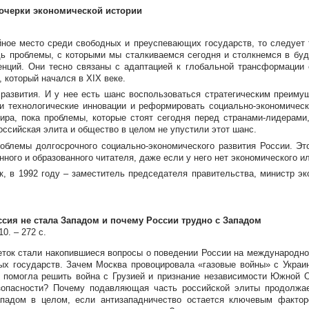
: очерки экономической истории
ное место среди свободных и преуспевающих государств, то следует 
ь проблемы, с которыми мы сталкиваемся сегодня и столкнемся в буд
енций. Они тесно связаны с адаптацией к глобальной трансформации
 который начался в XIX веке.
 развития. И у нее есть шанс воспользоваться стратегическим преиму
ми технологические инновации и реформировать
социально-экономичес
мира, пока проблемы, которые стоят сегодня перед
странами-лидерами
российская элита и общество в целом не упустили этот шанс.
проблемы долгосрочного
социально-экономического
развития России. Эт
ного и образованного читателя, даже если у него нет экономического ил
к, в 1992 году – заместитель председателя правительства, министр э
сия не стала Западом и почему России трудно с Западом
0. – 272 с.
еток стали накопившиеся вопросы о поведении России на международно
ых государств. Зачем Москва провоцировала «газовые войны» с Украин
 помогла решить война с Грузией и признание независимости Южной 
опасности? Почему подавляющая часть российской элиты продолжает
ападом в целом, если антизападничество остается ключевым факто