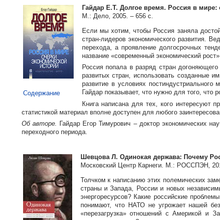
Гайдар Е.Т. Долгое время. Россия в мире
М.: Дело, 2005. – 656 с.
Если мы хотим, чтобы Россия заняла достой
стран-лидеров
экономического развития. Вед
перехода, а проявление долгосрочных тенд
название «современный экономический рост»,
Россия попала в разряд стран догоняющего
развитых стран, использовать созданные и
развитие в условиях постиндустриального 
Гайдар показывает, что нужно для того, что 
Содержание
Книга написана для тех, кого интересуют 
статистикой материал вполне доступен для любого заинтересован
Об авторе.
Гайдар Егор Тимурович – доктор экономических нау
переходного периода.
Шевцова Л. Одинокая держава: Почему Рос
Московский Центр Карнеги. М.: РОССПЭН, 201
Толчком к написанию этих полемических зам
страны и Запада, России и новых независим
энергоресурсов? Какие российские проблемы
понимают, что НАТО не угрожает нашей без
«перезагрузка» отношений с Америкой и З