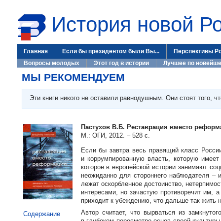
История новой Р
Главная
Если бы президентом были Вы...
Перспективы Р
Вопросы молодых
Этот год в истории
Лучшее по новейше
МЫ РЕКОМЕНДУЕМ
Эти книги никого не оставили равнодушным. Они стоят того, ч
Пастухов В.Б. Реставрация вместо реформ
М.: ОГИ, 2012. – 528 c.
Если бы завтра весь правящий класс России
и коррумпированную власть, которую имеет
которое в европейской истории занимают соц
неожиданно для стороннего наблюдателя – 
лежат оскорбленное достоинство, нетерпимос
интересами, но зачастую противоречит им, а
приходит к убеждению, что дальше так жить н
Автор считает, что вырваться из замкнутог
Содержание
в глубоком пересмотре основ своей культуры