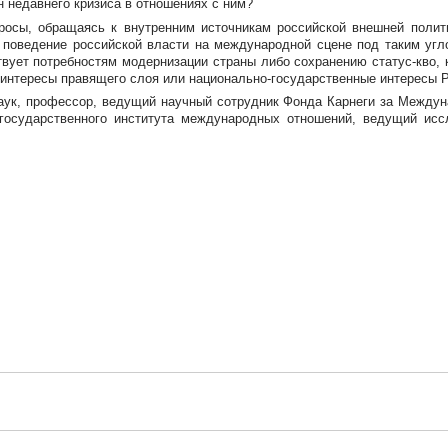
н недавнего кризиса в отношениях с ним?
росы, обращаясь к внутренним источникам российской внешней полит
 поведение российской власти на международной сцене под таким угл
ует потребностям модернизации страны либо сохранению статус-кво, к
 интересы правящего слоя или национально-государственные интересы Р
аук, профессор, ведущий научный сотрудник Фонда Карнеги за Между
 государственного института международных отношений, ведущий ис