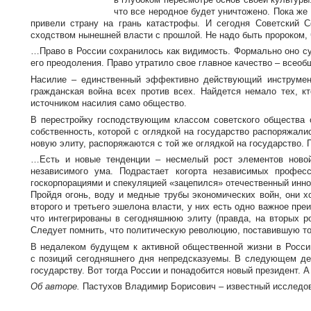
что все неродное будет уничтожено. Пока же
привели страну на грань катастрофы. И сегодня Советский С
сходством нынешней власти с прошлой. Не надо быть пророком, 
…Право в России сохранилось как видимость. Формально оно сущ
его преодоления. Право утратило свое главное качество – всео
Насилие – единственный эффективно действующий инструмент
гражданская война всех против всех. Найдется немало тех, к
источником насилия само общество.
В перестройку господствующим классом советского общества
собственность, которой с оглядкой на государство распоряжали
новую элиту, распоряжаются с той же оглядкой на государство.
…Есть и новые тенденции – несмелый рост элементов новой 
независимого ума. Подрастает когорта независимых профе
госкорпорациями и спекуляцией «зацепился» отечественный иннов
Пройдя огонь, воду и медные трубы экономических войн, они х
второго и третьего эшелона власти, у них есть одно важное пр
что интегрированы в сегодняшнюю элиту (правда, на вторых 
Следует помнить, что политическую революцию, поставившую то
В недалеком будущем к активной общественной жизни в России
с позиций сегодняшнего дня непредсказуемы. В следующем де
государству. Вот тогда России и понадобится новый президент. А
Об авторе.
Пастухов Владимир Борисович – известный исследовате