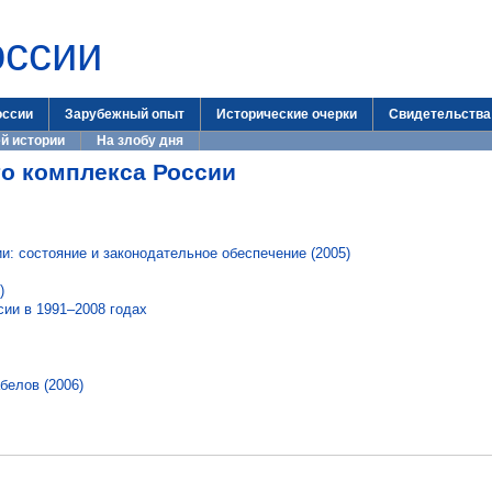
оссии
оссии
Зарубежный опыт
Исторические очерки
Свидетельства
й истории
На злобу дня
о комплекса России
: состояние и законодательное обеспечение (2005)
)
ии в 1991–2008 годах
белов (2006)