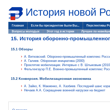
История новой Р
Главная
Если бы президентом были Вы...
Перспективы Р
Вопросы молодых
Этот год в истории
Лучшее по новейше
15. История оборонно-промышленног
15.1 Обзоры
А. Витковский. Оборонно-промышленный комплекс России
А. Галиев. Оборонная инициатива (2000)
Проклятие мобилизации. Интервью с В. Шлыковым (2010
Фельгенгауэр П.Е. Военно-промышленный комплекс Росс
15.2 Конверсия. Мобилизационная экономика
А. Зайко, К. Макиенко, А. Хазбиев. Последний шанс кора
Нечаев А.А. Сокращение военной нагрузки на бюджет