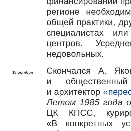
финансировании пр
регионе необходим
общей практики, др
специалистах или
центров. Усред
недовольных.
Скончался А. Яко
18 октября
и общественный
и архитектор
«пере
Летом 1985 года
о
ЦК КПСС, куриро
«В конкретных у