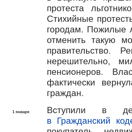
протеста льготник
Стихийные протест
городам. Пожилые 
отменить такую мо
правительство. Р
нерешительно, ми
пенсионеров. Вла
фактически вернул
граждан.
Вступили в д
1 января
в Гражданский код
покупатель недв