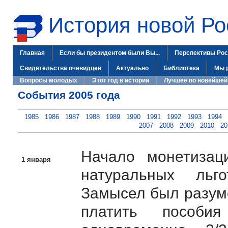
История новой Ро
Главная
Если бы президентом были Вы...
Перспективы Рос
Свидетельства очевидцев
Актуально
Библиотека
Мы 
Вопросы молодых
Этот год в истории
Лучшее по новейшей
События 2005 года
1985
1986
1987
1988
1989
1990
1991
1992
1993
1994
2007
2008
2009
2010
20
Начало монетизац
1 января
натуральных льг
Замысел был разуме
платить пособи