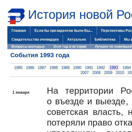
История новой Ро
Главная
Если бы президентом были Вы...
Перспективы Рос
Свидетельства очевидцев
Актуально
Библиотека
Мы 
Вопросы молодых
Этот год в истории
Лучшее по новейшей
События 1993 года
1985
1986
1987
1988
1989
1990
1991
1992
1993
1994
2007
2008
2009
2010
20
На территории Ро
1 января
о въезде и выезде,
советская власть, 
потеряли право отк