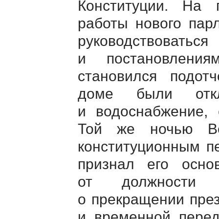
Конституции. На
работы нового пар
руководствова
и постановления
становился подот
доме были откл
и водоснабжение, 
Той же ночью Ве
конституционным п
признал его осно
от должности 
о прекращении пре
и временной пере