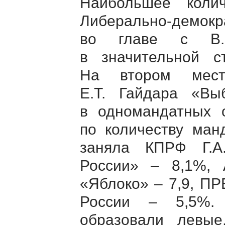
Наибольшее коли
Либерально-демокр
во главе с
В
в значительной ст
На втором мест
Е.Т. Гайдара
«Выбо
в одномандатных 
по количеству манд
заняла КПРФ
Г.
России» – 8,1%, 
«Яблоко» – 7,9, ПР
России – 5,5%.
образовали левы