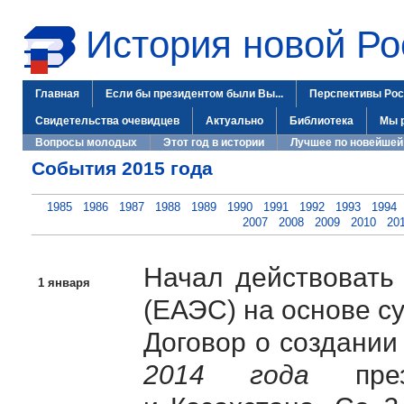
История новой Ро
Главная
Если бы президентом были Вы...
Перспективы Рос
Свидетельства очевидцев
Актуально
Библиотека
Мы 
Вопросы молодых
Этот год в истории
Лучшее по новейшей
События 2015 года
1985
1986
1987
1988
1989
1990
1991
1992
1993
1994
2007
2008
2009
2010
20
Начал действовать
1 января
(ЕАЭС) на основе 
Договор о создани
2014 года
прези