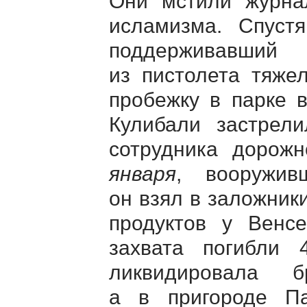
Они мстили журнал
исламизма. Спустя
поддерживавший
из пистолета тяже
пробежку в парке 
Кулибали застрел
сотрудника дорож
января
, вооружив
он взял в заложник
продуктов у Венс
захвата погибли
ликвидировала 
а в пригороде П