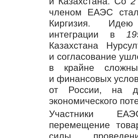
и Казахстана. Со
2
членом ЕАЭС ста
Киргизия. Идею
интеграции в
19
Казахстана Нурсу
и согласование ушл
в крайне сложных
и финансовых услови
от России, на д
экономического пот
Участники ЕАЭ
перемещение товар
силы, проведен