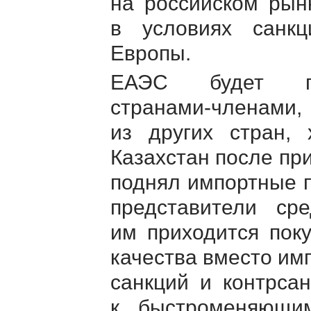
на российском рын
в условиях санк
Европы.
ЕАЭС будет пр
странами-членами
,
из других стран, 
Казахстан после пр
поднял импортные 
представители ср
им приходится пок
качества вместо им
санкций и контрса
к быстроменяющи