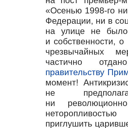
на пост
премьер-м
«Осенью
1998-го
ни
Федерации, ни в со
на улице не было
и собственности, 
чрезвычайных ме
частично отда
правительству При
момент! Антикризи
не предполаг
ни революционн
неторопливость
приглушить царивше