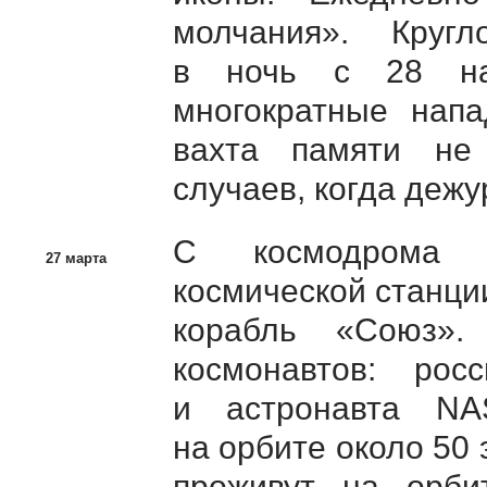
молчания». Кругл
в ночь с 28 на
многократные нап
вахта памяти не
случаев, когда дежу
С космодрома 
27 марта
космической станци
корабль «Союз»
космонавтов: рос
и астронавта NA
на орбите около 50
проживут на орби